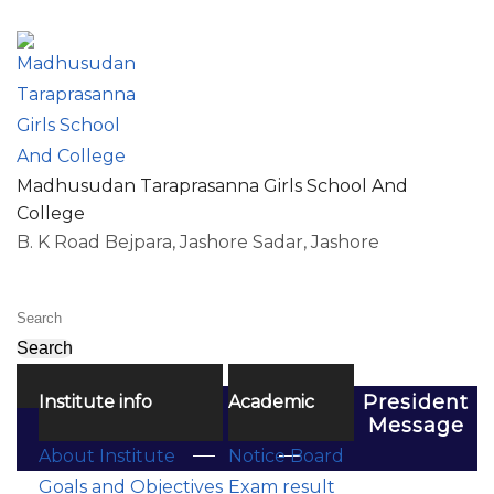
024777-65182
mstpjessore@gmail.com
Thu, 06 Aug, 2026
|
Madhusudan Taraprasanna Girls School And
College
B. K Road Bejpara, Jashore Sadar, Jashore
Search
MENU
President
Institute info
Academic
Message
About Institute
Notice Board
Goals and Objectives
Exam result