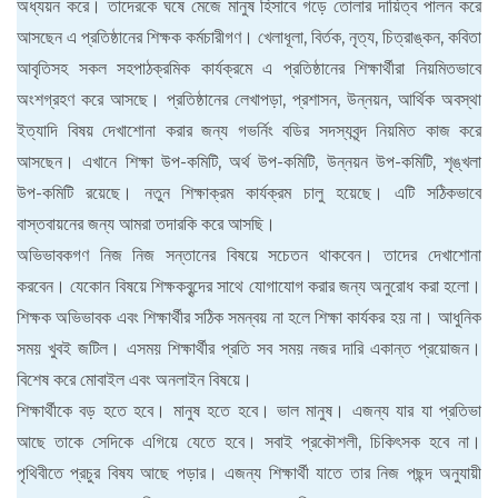
অধ্যয়ন করে। তাদেরকে ঘষে মেজে মানুষ হিসাবে গড়ে তোলার দায়িত্ব পালন করে
আসছেন এ প্রতিষ্ঠানের শিক্ষক কর্মচারীগণ। খেলাধূলা, বির্তক, নৃত্য, চিত্রাঙ্কন, কবিতা
আবৃতিসহ সকল সহপাঠক্রমিক কার্যক্রমে এ প্রতিষ্ঠানের শিক্ষার্থীরা নিয়মিতভাবে
অংশগ্রহণ করে আসছে। প্রতিষ্ঠানের লেখাপড়া, প্রশাসন, উন্নয়ন, আর্থিক অবস্থা
ইত্যাদি বিষয় দেখাশোনা করার জন্য গভর্নিং বডির সদস্যবৃন্দ নিয়মিত কাজ করে
আসছেন। এখানে শিক্ষা উপ-কমিটি, অর্থ উপ-কমিটি, উন্নয়ন উপ-কমিটি, শৃঙ্খলা
উপ-কমিটি রয়েছে। নতুন শিক্ষাক্রম কার্যক্রম চালু হয়েছে। এটি সঠিকভাবে
বাস্তবায়নের জন্য আমরা তদারকি করে আসছি।
অভিভাবকগণ নিজ নিজ সন্তানের বিষয়ে সচেতন থাকবেন। তাদের দেখাশোনা
করবেন। যেকোন বিষয়ে শিক্ষকবৃন্দের সাথে যোগাযোগ করার জন্য অনুরোধ করা হলো।
শিক্ষক অভিভাবক এবং শিক্ষার্থীর সঠিক সমন্বয় না হলে শিক্ষা কার্যকর হয় না। আধুনিক
সময় খুবই জটিল। এসময় শিক্ষার্থীর প্রতি সব সময় নজর দারি একান্ত প্রয়োজন।
বিশেষ করে মোবাইল এবং অনলাইন বিষয়ে।
শিক্ষার্থীকে বড় হতে হবে। মানুষ হতে হবে। ভাল মানুষ। এজন্য যার যা প্রতিভা
আছে তাকে সেদিকে এগিয়ে যেতে হবে। সবাই প্রকৌশলী, চিকিৎসক হবে না।
পৃথিবীতে প্রচুর বিষয আছে পড়ার। এজন্য শিক্ষার্থী যাতে তার নিজ পছন্দ অনুযায়ী