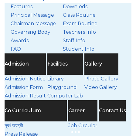
Features
Downlods
Principal Message
Class Routine
Chairman Message
Exam Routine
Governing Body
Teachers Info
Awards
Staff Info
FAQ
Student Info
Admission
Facilities
Gallery
Admission Notice
Library
Photo Gallery
Admission Form
Playground
Video Gallery
Admission Result
Computer Lab
Co Curriculum
Career
Contact Us
সুবর্ণ জয়ন্তী
Job Circular
Press Release