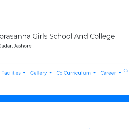
asanna Girls School And College
Sadar, Jashore
Co
Facilities
Gallery
Co Curriculum
Career