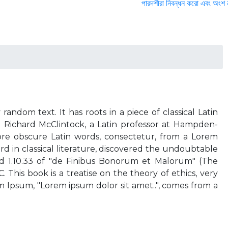
পারদর্শীরা নিবন্ধন করো এবং অংশ না
andom text. It has roots in a piece of classical Latin
. Richard McClintock, a Latin professor at Hampden-
ore obscure Latin words, consectetur, from a Lorem
d in classical literature, discovered the undoubtable
d 1.10.33 of "de Finibus Bonorum et Malorum" (The
 This book is a treatise on the theory of ethics, very
m Ipsum, "Lorem ipsum dolor sit amet..", comes from a