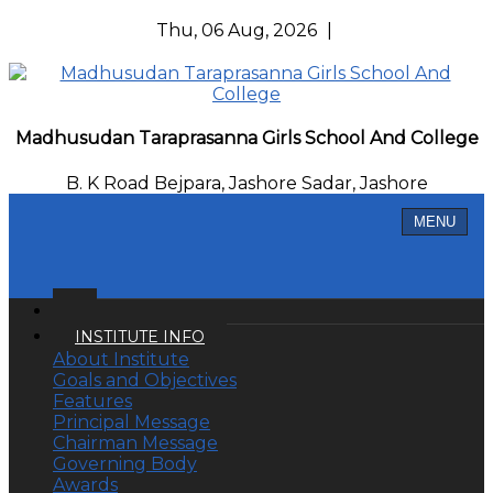
Thu, 06 Aug, 2026
|
Madhusudan Taraprasanna Girls School And College
B. K Road Bejpara, Jashore Sadar, Jashore
MENU
INSTITUTE INFO
About Institute
Goals and Objectives
Features
Principal Message
Chairman Message
Governing Body
Awards