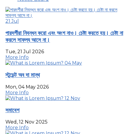
সুবর্ণ জয়ন্তী
Press Release
Events
Annual Cultural Program
21
Jul
Annual Sports
Club
পারদর্শীরা নিবন্ধন করো এবং অংশ নাও। চেষ্টা করতে হয়। চেষ্টা না
Magazine
করলে সাফল্য আসে না।
National Day Celebration
Scouts
Study Tour
Tue, 21 Jul 2026
More Info
CAREER
04
May
Job Circular
CONTACT US
স্টুডেন্ট অব দা মান্থ
Mon, 04 May 2026
More Info
12
Nov
সমাবেশ
Wed, 12 Nov 2025
More Info
12
Nov