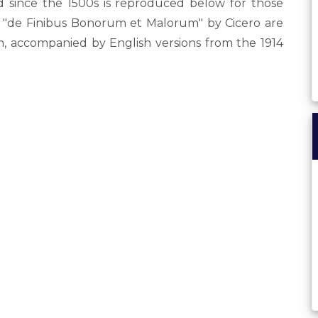
since the 1500s is reproduced below for those
rom "de Finibus Bonorum et Malorum" by Cicero are
rm, accompanied by English versions from the 1914