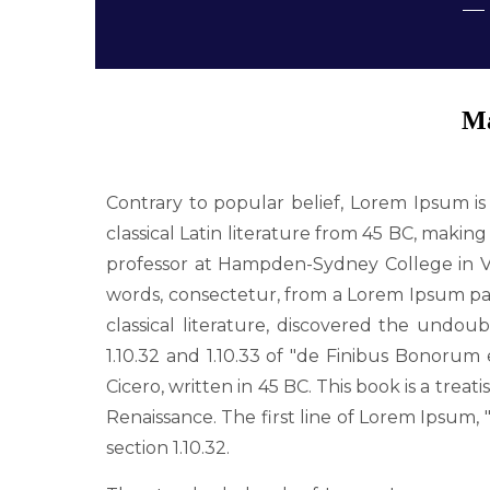
Ma
Contrary to popular belief, Lorem Ipsum is 
classical Latin literature from 45 BC, making
professor at Hampden-Sydney College in Vi
words, consectetur, from a Lorem Ipsum pas
classical literature, discovered the undo
1.10.32 and 1.10.33 of "de Finibus Bonoru
Cicero, written in 45 BC. This book is a trea
Renaissance. The first line of Lorem Ipsum, 
section 1.10.32.