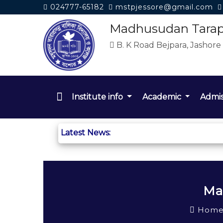
024777-65182
mstpjessore@gmail.com
Madhusudan Tarapr
B. K Road Bejpara, Jashore
Institute info
Academic
Admi
Latest News:
Ma
Hom