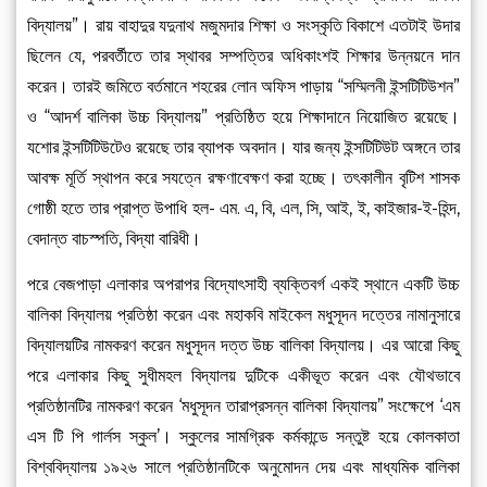
বিদ্যালয়”। রায় বাহাদুর যদুনাথ মজুমদার শিক্ষা ও সংস্কৃতি বিকাশে এতটাই উদার
ছিলেন যে, পরবর্তীতে তার স্থাবর সম্পত্তির অধিকাংশই শিক্ষার উন্নয়নে দান
করেন। তারই জমিতে বর্তমানে শহরের লোন অফিস পাড়ায় “সম্মিলনী ইন্সটিটিউশন”
ও “আদর্শ বালিকা উচ্চ বিদ্যালয়” প্রতিষ্ঠিত হয়ে শিক্ষাদানে নিয়োজিত রয়েছে।
যশোর ইন্সটিটিউটেও রয়েছে তার ব্যাপক অবদান। যার জন্য ইন্সটিটিউট অঙ্গনে তার
আবক্ষ মূর্তি স্থাপন করে সযত্নে রক্ষণাবেক্ষণ করা হচ্ছে। তৎকালীন বৃটিশ শাসক
গোষ্ঠী হতে তার প্রাপ্ত উপাধি হল- এম. এ, বি, এল, সি, আই, ই, কাইজার-ই-হিন্দ,
বেদান্ত বাচস্পতি, বিদ্যা বারিধী।
পরে বেজপাড়া এলাকার অপরাপর বিদ্যোৎসাহী ব্যক্তিবর্গ একই স্থানে একটি উচ্চ
বালিকা বিদ্যালয় প্রতিষ্ঠা করেন এবং মহাকবি মাইকেল মধুসূদন দত্তের নামানুসারে
বিদ্যালয়টির নামকরণ করেন মধুসূদন দত্ত উচ্চ বালিকা বিদ্যালয়। এর আরো কিছু
পরে এলাকার কিছু সুধীমহল বিদ্যালয় দুটিকে একীভূত করেন এবং যৌথভাবে
প্রতিষ্ঠানটির নামকরণ করেন ‘মধুসূদন তারাপ্রসন্ন বালিকা বিদ্যালয়” সংক্ষেপে ‘এম
এস টি পি গার্লস স্কুল’। স্কুলের সামগ্রিক কর্মকান্ডে সন্তুষ্ট হয়ে কোলকাতা
বিশ্ববিদ্যালয় ১৯২৬ সালে প্রতিষ্ঠানটিকে অনুমোদন দেয় এবং মাধ্যমিক বালিকা