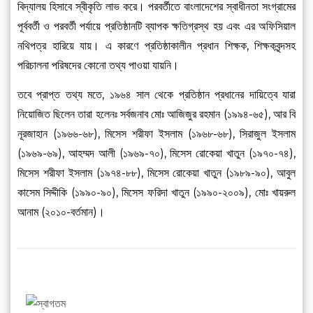
বিদ্যালয় হিসাবে স্বীকৃতি লাভ করে। পরবর্তীতে বাংলাদেশের স্বাধীনতা সংগ্রামের
পূর্ববর্তী ও পরবর্তী পর্যায়ে প্রতিষ্ঠানটি ব্যাপক ক্ষতিগ্রস্থ হয় এবং এর অফিসিয়াল
নথিপত্র হারিয়ে যায়। এ কারণে প্রতিষ্ঠাকালীন প্রধান শিক্ষক, শিক্ষকবৃন্দসহ
পরিচালনা পরিষদের কোনো তথ্য পাওয়া যায়নি।
তবে প্রাপ্ত তথ্য মতে, ১৯৬৪ সাল থেকে প্রতিষ্ঠান প্রধানের দায়িত্বে যারা
নিয়োজিত ছিলেন তারা হলেনঃ সর্বজনাব মোঃ আজিজুর রহমান (১৯৯৪-৬৫), আর বি
নূরজাহান (১৯৬৬-৬৮), মিসেস শরীফা ইসলাম (১৯৬৮-৬৮), সিরাজুল ইসলাম
(১৯৬৯-৬৯), আহম্মদ আলী (১৯৬৯-৭০), মিসেস রোকেয়া খাতুন (১৯৭০-৭৪),
মিসেস শরীফা ইসলাম (১৯৭৪-৮৮), মিসেস রোকেয়া খাতুন (১৯৮৯-৯০), আবুল
কাসেম সিদ্দীকি (১৯৯০-৯০), মিসেস ফরিদা খাতুন (১৯৯০-২০০৯), মোঃ খায়রুল
আনাম (২০১০-বর্তমান)।