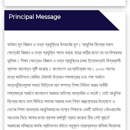
Principal Message
বর্তমান যুগ বিজ্ঞান ও তথ্য প্রযুক্তির উৎকর্ষের যুগ। আধুনিক বিশ্বের সকল
ক্ষেত্রেই বিজ্ঞান ও তথ্য প্রযুক্তি পালন করছে যাদুর কাঠির মতো নব নব বিস্ময়কর
ভূমিকা। শিক্ষা ক্ষেত্রেও বিজ্ঞান ও তথ্য প্রযুক্তির চমক ইতোমধ্যেই বিশ্বব্যাপী
ব্যাপক আলোড়ন সৃষ্টি করেছে। বাংলাদেশ এর ব্যতিক্রম নয়। ২০৩০ সালের
মধ্যে জাতিসংঘ ঘোষিত টেকসই উন্নয়ন লক্ষমাত্রার ৪নং লক্ষ অর্জনে
অন্তর্ভুক্তিমূলক সমতা ভিত্তিক মান সম্পন্ন শিক্ষা নিশ্চিত করার অভীষ্ট
লক্ষ্যমাত্রা অর্জনে বাংলাদেশ সরকার অতিশয় আন্তরিক ও সচেষ্ট। তাই আধুনিক
বিশ্বের সাথে তাল মিলিয়ে সদাসয় সরকার যখন শিক্ষা মন্ত্রণালয়ের উদ্যোগে এ
দেশের শিক্ষা ব্যবস্থার আধুনিকায়নের লক্ষ্যে শিক্ষাকে একটি অভিন্ন নেটওয়ার্কের
আওতায় নিয়ে আসার জন্য ব্যাপক কর্মসূচি গ্রহন করেছে ঠিক সেই মূহুর্তে
সরকারের সদিচ্ছার সার্থক প্রতিফলন ঘটাতে মধুসূদন তারাপ্রসন্ন বালিকা বিদ্যালয়