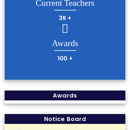
Current Teachers
39
+
Awards
100
+
Awards
Notice Board